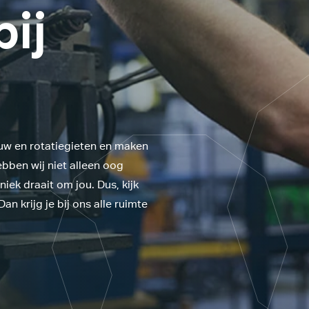
bij
ouw en rotatiegieten en maken
bben wij niet alleen oog
iek draait om jou. Dus, kijk
an krijg je bij ons alle ruimte