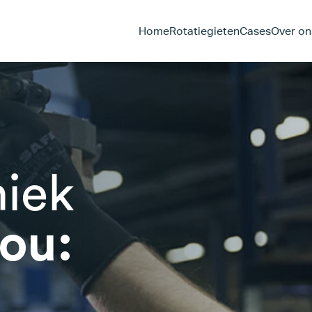
Home
Rotatiegieten
Cases
Over on
iek
jou: