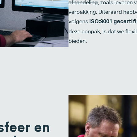
afhandeling, zoals leveren
verpakking. Uiteraard hebb
volgens
ISO:9001 gecertif
deze aanpak, is dat we flex
bieden.
sfeer en