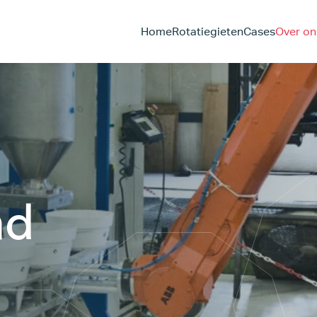
Home
Rotatiegieten
Cases
Over on
nd