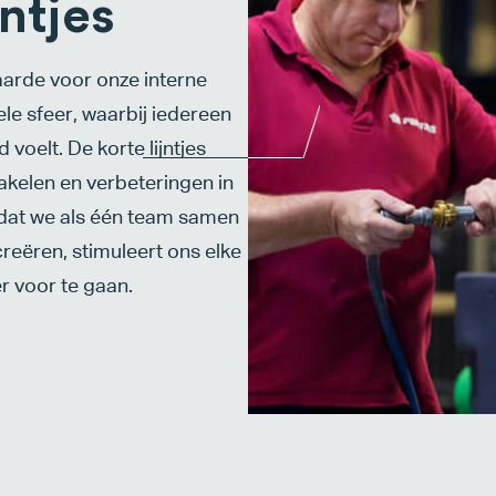
jntjes
aarde voor onze interne
le sfeer, waarbij iedereen
 voelt. De korte lijntjes
akelen en verbeteringen in
t dat we als één team samen
reëren, stimuleert ons elke
r voor te gaan.