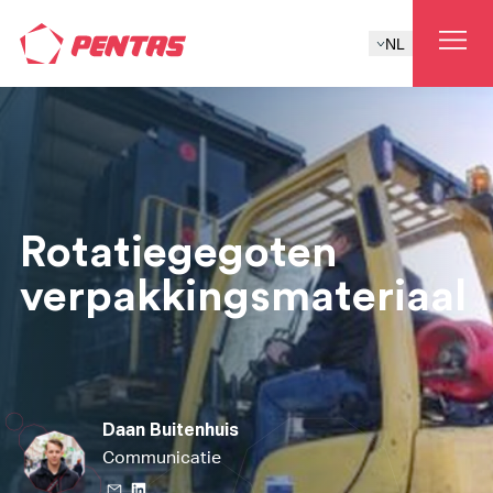
NL
Rotatiegegoten
verpakkingsmateriaal
Daan Buitenhuis
Communicatie