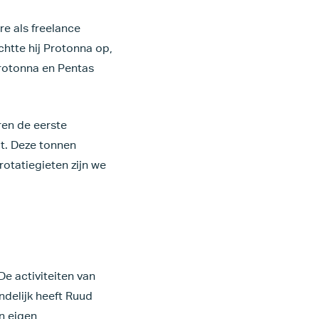
re als freelance
chtte hij Protonna op,
rotonna en Pentas
ren de eerste
t. Deze tonnen
otatiegieten zijn we
e activiteiten van
indelijk heeft Ruud
n eigen