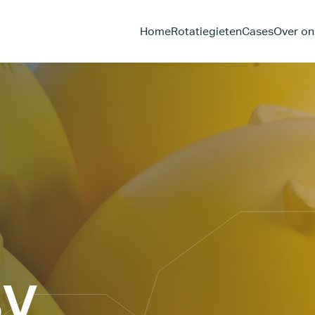
Home
Rotatiegieten
Cases
Over on
BV