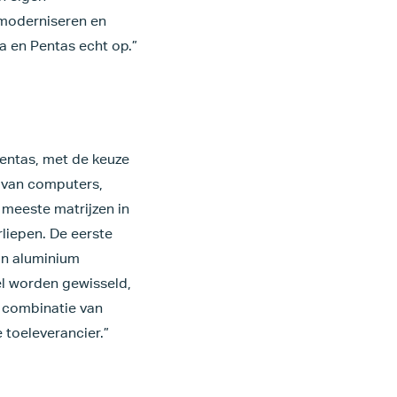
e moderniseren en
a en Pentas echt op.”
Pentas, met de keuze
 van computers,
 meeste matrijzen in
liepen. De eerste
an aluminium
el worden gewisseld,
e combinatie van
 toeleverancier.”