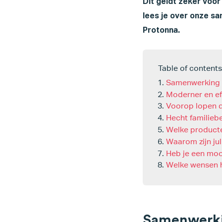
Dit geldt zeker voo
lees je over onze sa
Protonna.
Table of contents
Samenwerking v
Moderner en ef
Voorop lopen d
Hecht familiebe
Welke producte
Waarom zijn jull
Heb je een mo
Welke wensen h
Samenwerkin