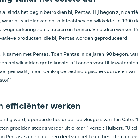
 al sinds het begin betrokken bij Pentas. Hij begon zijn carriè
 waar hij surfplanken en toiletcabines ontwikkelde. In 1990 ri
aarwegmarkering zoals boeien en tonnen. Sindsdien werken P
atieve producten, die bij Pentas worden geproduceerd.
 ik samen met Pentas. Toen Pentas in de jaren ‘90 begon, wa
en ontwikkelden grote kunststof tonnen voor Rijkswaterstaa
aal gemaakt, maar dankzij de technologische voordelen van r
tof.”
 efficiënter werken
andig werd, opereerde het onder de vleugels van Ten Cate. “D
ten groeiden steeds verder uit elkaar,” vertelt Huibert. “Uite
van Pentas, samen met een deel van het team besloten om ee