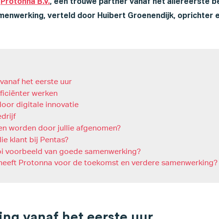
r
Protonna B.V.
, een trouwe partner vanaf het allereerste be
menwerking, verteld door Huibert Groenendijk, oprichter 
anaf het eerste uur
ficiënter werken
oor digitale innovatie
drijf
n worden door jullie afgenomen?
ie klant bij Pentas?
oi voorbeeld van goede samenwerking?
eeft Protonna voor de toekomst en verdere samenwerking?
g vanaf het eerste uur