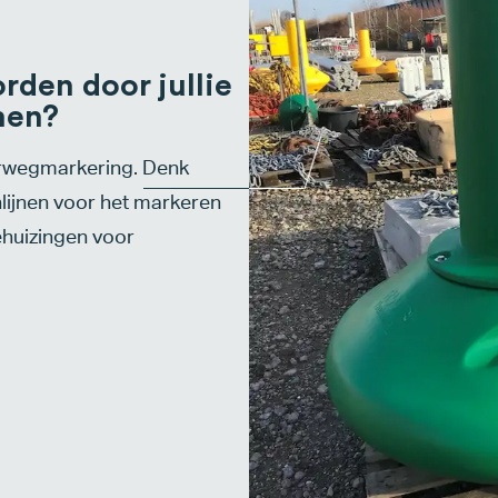
den door jullie
men?
arwegmarkering. Denk
nlijnen voor het markeren
huizingen voor