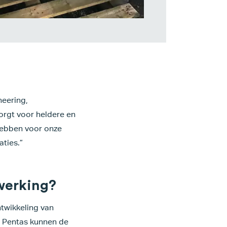
neering,
orgt voor heldere en
hebben voor onze
ties.”
werking?
twikkeling van
n Pentas kunnen de