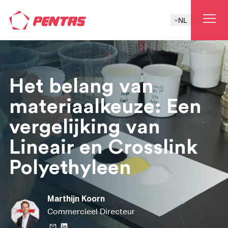
NL
Het belang van
materiaalkeuze: Een
vergelijking van
Lineair en Crosslink
Polyethyleen
Marthijn Koorn
Commercieel Directeur