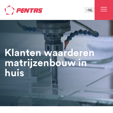
NL
Klanten waarderen
matrijzenbouw in
huis