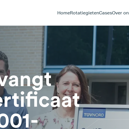
Home
Rotatiegieten
Cases
Over on
vangt
rtificaat
001-