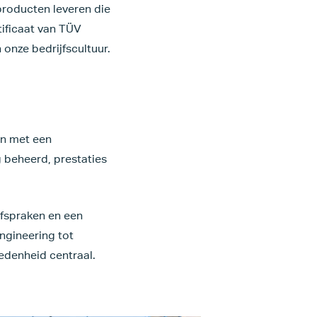
producten leveren die
tificaat van TÜV
onze bedrijfscultuur.
en met een
g beheerd, prestaties
afspraken en een
ngineering tot
edenheid centraal.