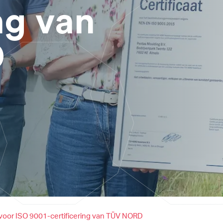
ng van
D
 voor ISO 9001-certificering van TÜV NORD