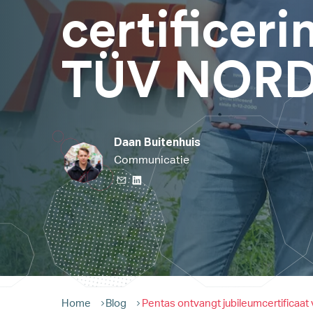
certificeri
TÜV NOR
Daan Buitenhuis
Communicatie
Home
Blog
Pentas ontvangt jubileumcertificaat